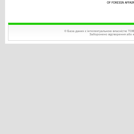
© База даних є інтелектуальною власністю ТОВ
Заборонено відтворення або ко