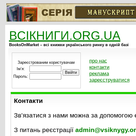
ВСІКНИГИ.ORG.UA
BooksOnMarket – всі книжки українського ринку в одній базі
про нас
Зареєстрованим користувачам
контакти
Ім’я:
реклама
Пароль:
зареєструватися
Контакти
Зв’язатися з нами можна за допомогою 
З питань реєстрації
admin@vsiknygy.or