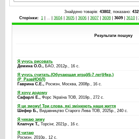
Знайдено товарів:
43802
, показано:
432
Cторінки:
1
|
...
|
3604
|
3605
|
3606
|
3607
|
3608
|
3609
|
3610
|
Результати пошуку
Я учусь рисовать
Демина О.О.,
БАО, 2012р., 16 c.
Я учусь считать.(Обучающая игра)(6-7 лет)(4кр.)
(Р_РазвИОбЛ)
Гаврина С.Е.,
Росмэн, Москва, 2008р., 16 c.
Я хочу додому
Сафарлі Е.,
Форс Україна ТОВ, 2019р., 272 c.
Я це зможу! Три слова, які змінюють наше життя
Шефер Б.,
Видавництво Старого Лева ТОВ, 2025р., 240 c.
Я чекаю зиму
Клапчук Т.,
Торсінг, 2021р., 16 c.
Я читаю
Росмэн, 2010р., 12 c.