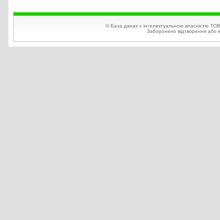
© База даних є інтелектуальною власністю ТОВ
Заборонено відтворення або ко