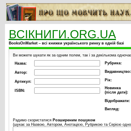
ВСІКНИГИ.ORG.UA
BooksOnMarket – всі книжки українського ринку в одній базі
Ви можете шукати як за одним полем, так і за декількома одноча
Рубрика:
Назва:
Видавництво:
Автор:
Рік:
Артикул:
Новинка
ISBN:
(після дати):
Відображати:
Вигляд:
Радимо скористатися
Розширеним пошуком
(шукає за Назвою, Автором, Анотацією, Рубрикою та Серією одно