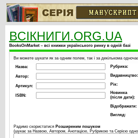
ВСІКНИГИ.ORG.UA
BooksOnMarket – всі книжки українського ринку в одній базі
Ви можете шукати як за одним полем, так і за декількома одноча
Рубрика:
Назва:
Видавництво:
Автор:
Рік:
Артикул:
Новинка
ISBN:
(після дати):
Відображати:
Вигляд:
Радимо скористатися
Розширеним пошуком
(шукає за Назвою, Автором, Анотацією, Рубрикою та Серією одно