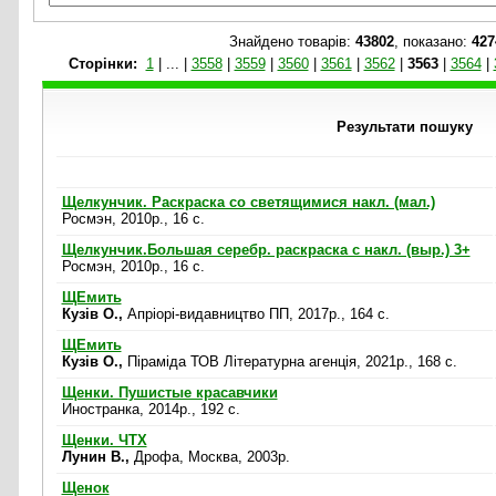
Знайдено товарів:
43802
, показано:
427
Cторінки:
1
|
...
|
3558
|
3559
|
3560
|
3561
|
3562
|
3563
|
3564
|
Результати пошуку
Щелкунчик. Раскраска со светящимися накл. (мал.)
Росмэн, 2010р., 16 c.
Щелкунчик.Большая серебр. раскраска с накл. (выр.) 3+
Росмэн, 2010р., 16 c.
ЩЕмить
Кузів О.,
Апріорі-видавництво ПП, 2017р., 164 c.
ЩЕмить
Кузів О.,
Пірамiда ТОВ Лiтературна агенцiя, 2021р., 168 c.
Щенки. Пушистые красавчики
Иностранка, 2014р., 192 c.
Щенки. ЧТХ
Лунин В.,
Дрофа, Москва, 2003р.
Щенок