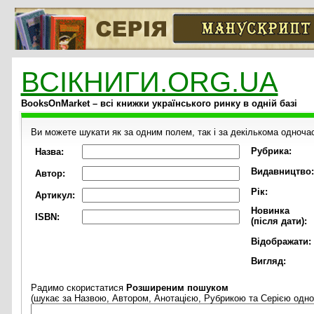
ВСІКНИГИ.ORG.UA
BooksOnMarket – всі книжки українського ринку в одній базі
Ви можете шукати як за одним полем, так і за декількома одноча
Рубрика:
Назва:
Видавництво:
Автор:
Рік:
Артикул:
Новинка
ISBN:
(після дати):
Відображати:
Вигляд:
Радимо скористатися
Розширеним пошуком
(шукає за Назвою, Автором, Анотацією, Рубрикою та Серією одно