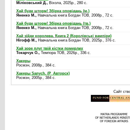
Міліковський Д.,
Віхола, 2025р., 280 c.
Хай буде шторм! Збірка оповідань (м.)
Яненко М.,
Навчальна книга Богдан ТОВ, 2008р., 72 c.
Хай буде шторм! Збірка оповідань (тв.)
Яненко М.,
Навчальна книга Богдан ТОВ, 2008р., 72 c.
Хай зійде королева. Книга 2 (Королівські вампіри)
Нігофф М.,
Навчальна книга Богдан ТОВ, 2025р., 376 c.
Хай зоре плуг твій кістки померлих
Токарчук О.,
Темпора ТОВ, 2026р., 336 c.
Хакеры
Росмэн, 2008р., 384 c.
Хакеры Sanych. (Р_Авторск)
Росмэн, 2005р., 384 c.
Сайт ств