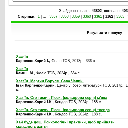
Знайдено товарів:
43802
, показано:
403
Cторінки:
1
|
...
|
3357
|
3358
|
3359
|
3360
|
3361
|
3362
|
3363
|
Результати пошуку
Хазяїн
Карпенко-Карий І.,
Фоліо ТОВ, 2013р., 336 c.
Хазяїн
Камиш М.,
Фоліо ТОВ, 2024р., 384 c.
Хазяїн. Мартин Боруля. Сава Чалий.
Іван Карпенко-Карий,
Центр учбової літератури ТОВ, 2017р., 1
c.
Хазяїн. Сто тисяч. П'єси. (кольорова серія) м'яка
Карпенко-Карий І.К.,
Кондор ТОВ, 2024р., 188 c.
Хазяїн. Сто тисяч. П'єси. (кольорова серія) тверда
Карпенко-Карий І.К.,
Кондор ТОВ, 2024р., 188 c.
Хай буде дощ. Психологічні практики, щоб прийняти
складність життя